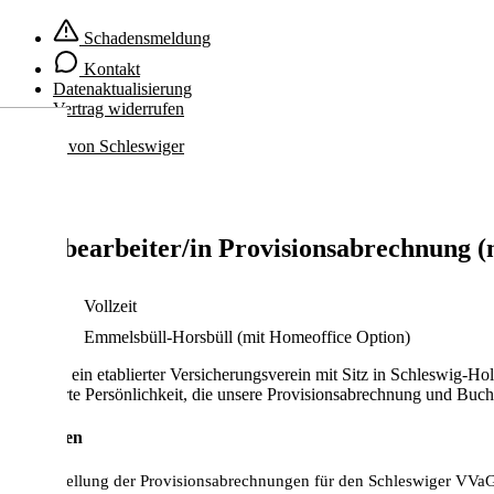
Zum
Schadensmeldung
Inhalt
springen
Kontakt
Datenaktualisierung
Vertrag widerrufen
Sachbearbeiter/in Provisionsabrechnung 
Vollzeit
Emmelsbüll-Horsbüll (mit Homeoffice Option)
Wir sind ein etablierter Versicherungsverein mit Sitz in Schleswig-H
engagierte Persönlichkeit, die unsere Provisionsabrechnung und Buc
Aufgaben
Erstellung der Provisionsabrechnungen für den Schleswiger VVaG 