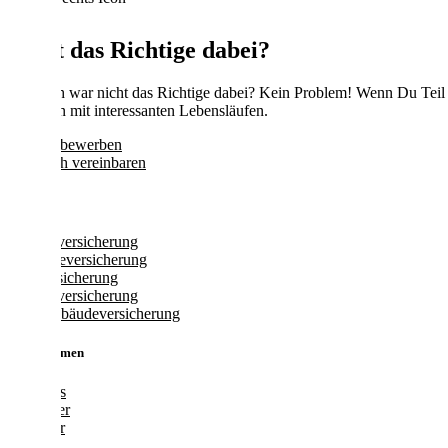
Nicht das Richtige dabei?
Für Dich war nicht das Richtige dabei? Kein Problem! Wenn Du Teil ei
Personen mit interessanten Lebensläufen.
Initiativ bewerben
Gespräch vereinbaren
Produkte
Fahrradversicherung
Gewerbeversicherung
Glasversicherung
Hausratversicherung
Wohngebäudeversicherung
Unternehmen
Über uns
Vermittler
Ratgeber
Karriere