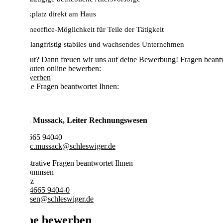
Parkplatz direkt am Haus
Homeoffice-Möglichkeit für Teile der Tätigkeit
Ein langfristig stabiles und wachsendes Unternehmen
Klingt gut? Dann freuen wir uns auf deine Bewerbung! Fragen beant
In 2 Minuten online bewerben:
Jetzt bewerben
Fachliche Fragen beantwortet Ihnen:
Carsten Mussack, Leiter Rechnungswesen
Fon: 04665 94040
E-Mail:
c.mussack@schleswiger.de
Administrative Fragen beantwortet Ihnen
Jutta Mommsen
Assistenz
+49 (0) 4665 9404-0
j.mommsen@schleswiger.de
Online bewerben