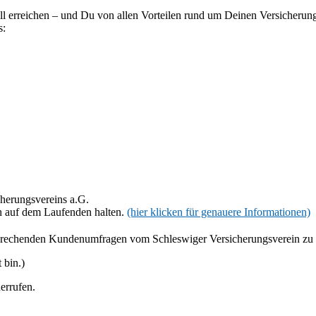
ll erreichen – und Du von allen Vorteilen rund um Deinen Versicherungs
s:
herungsvereins a.G.
n auf dem Laufenden halten.
(hier klicken für genauere Informationen)
prechenden Kundenumfragen vom Schleswiger Versicherungsverein zu e
as Tochterunternehmen die Schleswiger Versicherungsdienst GmbH oder ein von i
swiger Versicherungsdienst GmbH zu Werbezwecken oder zu Kundenzufriedenhei
 bin.)
 angegebenen Kontaktdaten widerrufen. Unsere Kontaktdaten: Schleswiger VVaG
errufen.