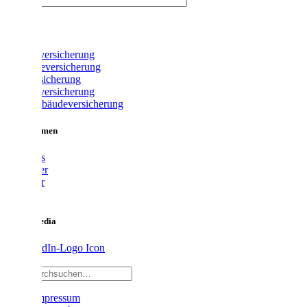
Du kannst den Erhalt des Newsletters auch am Ende eines jeden Newsletters 
Bereits bestehende Einwilligungen in den Erhalt von Informationen und indi
Produkte
Anmeldung bestätigst du, dass du mindestens 18 Jahre alt bist.
Fahrradversicherung
weniger anzeigen
Gewerbeversicherung
Glasversicherung
Hausratversicherung
Wohngebäudeversicherung
Unternehmen
Über uns
Vermittler
Ratgeber
Karriere
Social Media
Impressum