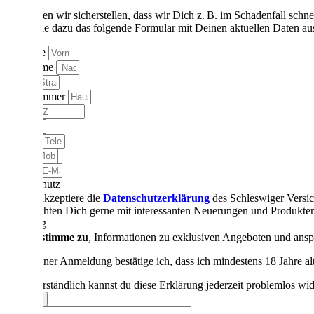
So können wir sicherstellen, dass wir Dich z. B. im Schadenfall schne
Bitte fülle dazu das folgende Formular mit Deinen aktuellen Daten au
Vorname
Nachname
Straße
Hausnummer
PLZ
Ort
Telefon
Mobil
E-Mail
Datenschutz
Ich akzeptiere die
Datenschutzerklärung
des Schleswiger Versic
Wir möchten Dich gerne mit interessanten Neuerungen und Produkte
Werbung
Ich stimme zu
, Informationen zu exklusiven Angeboten und ans
Ich willige ein, dass mich der Schleswiger Versicherungsverein a. G. oder d
Schleswiger Versicherungsverein a. G. oder Kooperationspartnern der Schle
(Mit meiner Anmeldung bestätige ich, dass ich mindestens 18 Jahre alt
kontaktieren dürfen.
Deine Einwilligung kannst du jederzeit anpassen oder über die nachfolgend
Selbstverständlich kannst du diese Erklärung jederzeit problemlos wid
Fax: +49 (0)4665 9404-22, E-Mail: info@schleswiger.de
Senden