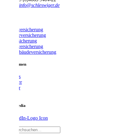
E-Mail:
info@schleswiger.de
Produkte
Fahrradversicherung
Gewerbeversicherung
Glasversicherung
Hausratversicherung
Wohngebäudeversicherung
Unternehmen
Über uns
Vermittler
Ratgeber
Karriere
Social Media