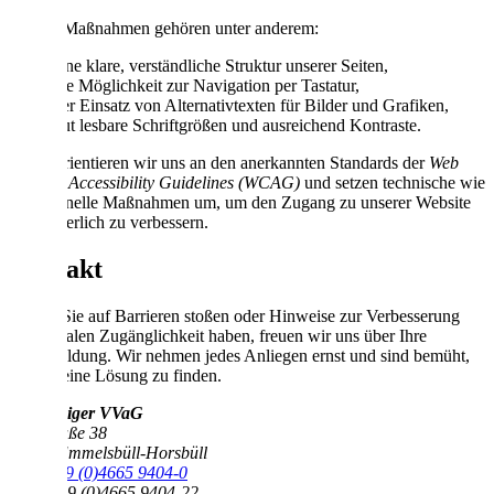
Zu den Maßnahmen gehören unter anderem:
eine klare, verständliche Struktur unserer Seiten,
die Möglichkeit zur Navigation per Tastatur,
der Einsatz von Alternativtexten für Bilder und Grafiken,
gut lesbare Schriftgrößen und ausreichend Kontraste.
Dabei orientieren wir uns an den anerkannten Standards der
Web
Content Accessibility Guidelines (WCAG)
und setzen technische wie
redaktionelle Maßnahmen um, um den Zugang zu unserer Website
kontinuierlich zu verbessern.
Kontakt
Sollten Sie auf Barrieren stoßen oder Hinweise zur Verbesserung
der digitalen Zugänglichkeit haben, freuen wir uns über Ihre
Rückmeldung. Wir nehmen jedes Anliegen ernst und sind bemüht,
schnell eine Lösung zu finden.
Schleswiger VVaG
Dorfstraße 38
25924 Emmelsbüll-Horsbüll
Tel.:
+49 (0)4665 9404-0
Fax: +49 (0)4665 9404-22