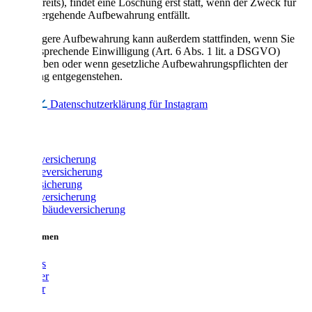
Rechtsstreits), findet eine Löschung erst statt, wenn der Zweck für
die weitergehende Aufbewahrung entfällt.
Eine längere Aufbewahrung kann außerdem stattfinden, wenn Sie
eine entsprechende Einwilligung (Art. 6 Abs. 1 lit. a DSGVO)
erteilt haben oder wenn gesetzliche Aufbewahrungspflichten der
Löschung entgegenstehen.
Datenschutzerklärung für Instagram
Produkte
Fahrradversicherung
Gewerbeversicherung
Glasversicherung
Hausratversicherung
Wohngebäudeversicherung
Unternehmen
Über uns
Vermittler
Ratgeber
Karriere