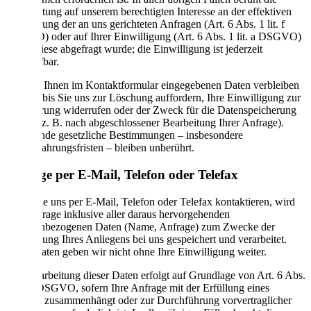
Verarbeitung auf unserem berechtigten Interesse an der effektiven
Bearbeitung der an uns gerichteten Anfragen (Art. 6 Abs. 1 lit. f
DSGVO) oder auf Ihrer Einwilligung (Art. 6 Abs. 1 lit. a DSGVO)
sofern diese abgefragt wurde; die Einwilligung ist jederzeit
widerrufbar.
Die von Ihnen im Kontaktformular eingegebenen Daten verbleiben
bei uns, bis Sie uns zur Löschung auffordern, Ihre Einwilligung zur
Speicherung widerrufen oder der Zweck für die Datenspeicherung
entfällt (z. B. nach abgeschlossener Bearbeitung Ihrer Anfrage).
Zwingende gesetzliche Bestimmungen – insbesondere
Aufbewahrungsfristen – bleiben unberührt.
Anfrage per E-Mail, Telefon oder Telefax
Wenn Sie uns per E-Mail, Telefon oder Telefax kontaktieren, wird
Ihre Anfrage inklusive aller daraus hervorgehenden
personenbezogenen Daten (Name, Anfrage) zum Zwecke der
Bearbeitung Ihres Anliegens bei uns gespeichert und verarbeitet.
Diese Daten geben wir nicht ohne Ihre Einwilligung weiter.
Die Verarbeitung dieser Daten erfolgt auf Grundlage von Art. 6 Abs.
1 lit. b DSGVO, sofern Ihre Anfrage mit der Erfüllung eines
Vertrags zusammenhängt oder zur Durchführung vorvertraglicher