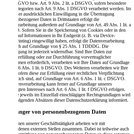
lit. a DSGVO bzw. Art. 9 Abs. 2 lit. a DSGVO, sofern besondere
Datenkategorien nach Art. 9 Abs. 1 DSGVO verarbeitet werden. Im
Falle einer ausdrücklichen Einwilligung in die Übertragung
personenbezogener Daten in Drittstaaten erfolgt die
Datenverarbeitung außerdem auf Grundlage von Art. 49 Abs. 1 lit. a
DSGVO. Sofern Sie in die Speicherung von Cookies oder in den
Zugriff auf Informationen in Ihr Endgerät (z. B. via Device-
Fingerprinting) eingewilligt haben, erfolgt die Datenverarbeitung
zusätzlich auf Grundlage von § 25 Abs. 1 TDDDG. Die
Einwilligung ist jederzeit widerrufbar. Sind Ihre Daten zur
Vertragserfüllung oder zur Durchführung vorvertraglicher
Maßnahmen erforderlich, verarbeiten wir Ihre Daten auf Grundlage
des Art. 6 Abs. 1 lit. b DSGVO. Des Weiteren verarbeiten wir Ihre
Daten, sofern diese zur Erfüllung einer rechtlichen Verpflichtung
erforderlich sind, auf Grundlage von Art. 6 Abs. 1 lit. c DSGVO.
Die Datenverarbeitung kann ferner auf Grundlage unseres
berechtigten Interesses nach Art. 6 Abs. 1 lit. f DSGVO erfolgen.
Über die jeweils im Einzelfall einschlägigen Rechtsgrundlagen wird
in den folgenden Absätzen dieser Datenschutzerklärung informiert.
Empfänger von personenbezogenen Daten
Im Rahmen unserer Geschäftstätigkeit arbeiten wir mit
verschiedenen externen Stellen zusammen. Dabei ist teilweise auch