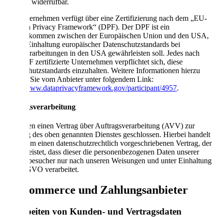
jederzeit widerrufbar.
Das Unternehmen verfügt über eine Zertifizierung nach dem „EU-
US Data Privacy Framework“ (DPF). Der DPF ist ein
Übereinkommen zwischen der Europäischen Union und den USA,
der die Einhaltung europäischer Datenschutzstandards bei
Datenverarbeitungen in den USA gewährleisten soll. Jedes nach
dem DPF zertifizierte Unternehmen verpflichtet sich, diese
Datenschutzstandards einzuhalten. Weitere Informationen hierzu
erhalten Sie vom Anbieter unter folgendem Link:
https://www.dataprivacyframework.gov/participant/4957
.
Auftragsverarbeitung
Wir haben einen Vertrag über Auftragsverarbeitung (AVV) zur
Nutzung des oben genannten Dienstes geschlossen. Hierbei handelt
es sich um einen datenschutzrechtlich vorgeschriebenen Vertrag, der
gewährleistet, dass dieser die personenbezogenen Daten unserer
Websitebesucher nur nach unseren Weisungen und unter Einhaltung
der DSGVO verarbeitet.
6. eCommerce und Zahlungs­anbieter
Verarbeiten von Kunden- und Vertragsdaten