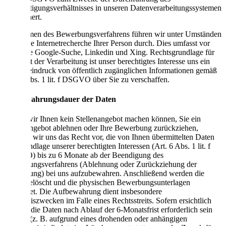
Beschäftigungsverhältnisses in unseren Datenverarbeitungssystemen
gespeichert.
Im Rahmen des Bewerbungsverfahrens führen wir unter Umständen
auch eine Internetrecherche Ihrer Person durch. Dies umfasst vor
allem die Google-Suche, Linkedin und Xing. Rechtsgrundlage für
diese Art der Verarbeitung ist unser berechtigtes Interesse uns ein
Gesamteindruck von öffentlich zugänglichen Informationen gemäß
Art. 6 Abs. 1 lit. f DSGVO über Sie zu verschaffen.
Aufbewahrungsdauer der Daten
Sofern wir Ihnen kein Stellenangebot machen können, Sie ein
Stellenangebot ablehnen oder Ihre Bewerbung zurückziehen,
behalten wir uns das Recht vor, die von Ihnen übermittelten Daten
auf Grundlage unserer berechtigten Interessen (Art. 6 Abs. 1 lit. f
DSGVO) bis zu 6 Monate ab der Beendigung des
Bewerbungsverfahrens (Ablehnung oder Zurückziehung der
Bewerbung) bei uns aufzubewahren. Anschließend werden die
Daten gelöscht und die physischen Bewerbungsunterlagen
vernichtet. Die Aufbewahrung dient insbesondere
Nachweiszwecken im Falle eines Rechtsstreits. Sofern ersichtlich
ist, dass die Daten nach Ablauf der 6-Monatsfrist erforderlich sein
werden (z. B. aufgrund eines drohenden oder anhängigen