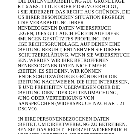
WENN DIE DATENVERARBEITUNG AUF GRUNDLAGE
VON ART. 6 ABS. 1 LIT. E ODER F DSGVO ERFOLGT,
HABEN SIE JEDERZEIT DAS RECHT, AUS GRÜNDEN, DIE
SICH AUS IHRER BESONDEREN SITUATION ERGEBEN,
GEGEN DIE VERARBEITUNG IHRER
PERSONENBEZOGENEN DATEN WIDERSPRUCH
EINZULEGEN; DIES GILT AUCH FÜR EIN AUF DIESE
BESTIMMUNGEN GESTÜTZTES PROFILING. DIE
JEWEILIGE RECHTSGRUNDLAGE, AUF DENEN EINE
VERARBEITUNG BERUHT, ENTNEHMEN SIE DIESER
DATENSCHUTZERKLÄRUNG. WENN SIE WIDERSPRUCH
EINLEGEN, WERDEN WIR IHRE BETROFFENEN
PERSONENBEZOGENEN DATEN NICHT MEHR
VERARBEITEN, ES SEI DENN, WIR KÖNNEN
ZWINGENDE SCHUTZWÜRDIGE GRÜNDE FÜR DIE
VERARBEITUNG NACHWEISEN, DIE IHRE INTERESSEN,
RECHTE UND FREIHEITEN ÜBERWIEGEN ODER DIE
VERARBEITUNG DIENT DER GELTENDMACHUNG,
AUSÜBUNG ODER VERTEIDIGUNG VON
RECHTSANSPRÜCHEN (WIDERSPRUCH NACH ART. 21
ABS. 1 DSGVO).
WERDEN IHRE PERSONENBEZOGENEN DATEN
VERARBEITET, UM DIREKTWERBUNG ZU BETREIBEN,
SO HABEN SIE DAS RECHT, JEDERZEIT WIDERSPRUCH