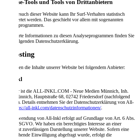
Analyse-Tools und Tools von Dritt­anbietern
Beim Besuch dieser Website kann Ihr Surf-Verhalten statistisch
ausgewertet werden. Das geschieht vor allem mit sogenannten
Analyseprogrammen.
Detaillierte Informationen zu diesen Analyseprogrammen finden Sie
in der folgenden Datenschutzerklärung.
2. Hosting
Wir hosten die Inhalte unserer Website bei folgendem Anbieter:
All-Inkl
Anbieter ist die ALL-INKL.COM - Neue Medien Münnich, Inh.
René Münnich, Hauptstraße 68, 02742 Friedersdorf (nachfolgend
All-Inkl). Details entnehmen Sie der Datenschutzerklärung von All-
Inkl:
https://all-inkl.com/datenschutzinformationen/
.
Die Verwendung von All-Inkl erfolgt auf Grundlage von Art. 6 Abs.
1 lit. f DSGVO. Wir haben ein berechtigtes Interesse an einer
möglichst zuverlässigen Darstellung unserer Website. Sofern eine
entsprechende Einwilligung abgefragt wurde, erfolgt die