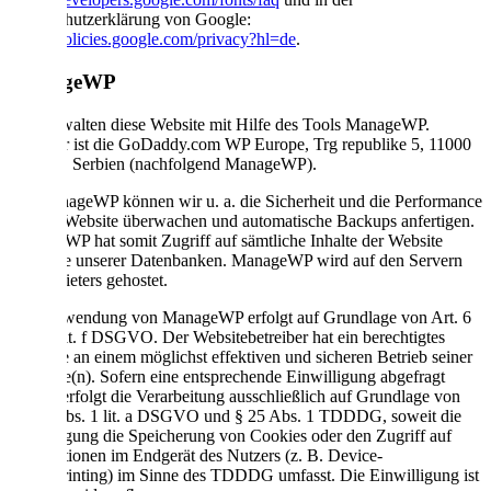
Datenschutzerklärung von Google:
https://policies.google.com/privacy?hl=de
.
ManageWP
Wir verwalten diese Website mit Hilfe des Tools ManageWP.
Anbieter ist die GoDaddy.com WP Europe, Trg republike 5, 11000
Belgrad, Serbien (nachfolgend ManageWP).
Mit ManageWP können wir u. a. die Sicherheit und die Performance
unserer Website überwachen und automatische Backups anfertigen.
ManageWP hat somit Zugriff auf sämtliche Inhalte der Website
inklusive unserer Datenbanken. ManageWP wird auf den Servern
des Anbieters gehostet.
Die Verwendung von ManageWP erfolgt auf Grundlage von Art. 6
Abs. 1 lit. f DSGVO. Der Websitebetreiber hat ein berechtigtes
Interesse an einem möglichst effektiven und sicheren Betrieb seiner
Webseite(n). Sofern eine entsprechende Einwilligung abgefragt
wurde, erfolgt die Verarbeitung ausschließlich auf Grundlage von
Art. 6 Abs. 1 lit. a DSGVO und § 25 Abs. 1 TDDDG, soweit die
Einwilligung die Speicherung von Cookies oder den Zugriff auf
Informationen im Endgerät des Nutzers (z. B. Device-
Fingerprinting) im Sinne des TDDDG umfasst. Die Einwilligung ist