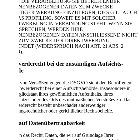
GEGEN DIE VERARBEITUNG SIE BETREFFENDER
PERSONENBEZOGENER DATEN ZUM ZWECKE
DERARTIGER WERBUNG EINZULEGEN; DIES GILT AUCH
FÜR DAS PROFILING, SOWEIT ES MIT SOLCHER
DIREKTWERBUNG IN VERBINDUNG STEHT. WENN SIE
WIDERSPRECHEN, WERDEN IHRE
PERSONENBEZOGENEN DATEN ANSCHLIESSEND NICHT
MEHR ZUM ZWECKE DER DIREKTWERBUNG
VERWENDET (WIDERSPRUCH NACH ART. 21 ABS. 2
DSGVO).
Beschwerde­recht bei der zuständigen Aufsichts­
behörde
Im Falle von Verstößen gegen die DSGVO steht den Betroffenen
ein Beschwerderecht bei einer Aufsichtsbehörde, insbesondere in
dem Mitgliedstaat ihres gewöhnlichen Aufenthalts, ihres
Arbeitsplatzes oder des Orts des mutmaßlichen Verstoßes zu. Das
Beschwerderecht besteht unbeschadet anderweitiger
verwaltungsrechtlicher oder gerichtlicher Rechtsbehelfe.
Recht auf Daten­übertrag­barkeit
Sie haben das Recht, Daten, die wir auf Grundlage Ihrer