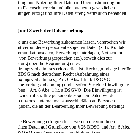
Verarbeitung und Nutzung Ihrer Daten in Übereinstimmung mit
geltendem Datenschutzrecht und allen weiteren gesetzlichen
Bestimmungen erfolgt und Ihre Daten streng vertraulich behandelt
werden.
Umfang und Zweck der Datenerhebung
Wenn Sie uns eine Bewerbung zukommen lassen, verarbeiten wir
Ihre damit verbundenen personenbezogenen Daten (z. B. Kontakt-
und Kommunikationsdaten, Bewerbungsunterlagen, Notizen im
Rahmen von Bewerbungsgesprächen etc.), soweit dies zur
Entscheidung über die Begründung eines
Beschäftigungsverhältnisses erforderlich ist. Rechtsgrundlage hierfür
ist § 26 BDSG nach deutschem Recht (Anbahnung eines
Beschäftigungsverhältnisses), Art. 6 Abs. 1 lit. b DSGVO
(allgemeine Vertragsanbahnung) und – sofern Sie eine Einwilligung
erteilt haben – Art. 6 Abs. 1 lit. a DSGVO. Die Einwilligung ist
jederzeit widerrufbar. Ihre personenbezogenen Daten werden
innerhalb unseres Unternehmens ausschließlich an Personen
weitergegeben, die an der Bearbeitung Ihrer Bewerbung beteiligt
sind.
Sofern die Bewerbung erfolgreich ist, werden die von Ihnen
eingereichten Daten auf Grundlage von § 26 BDSG und Art. 6 Abs.
1 lit. b DSGVO zum Zwecke der Durchführung des