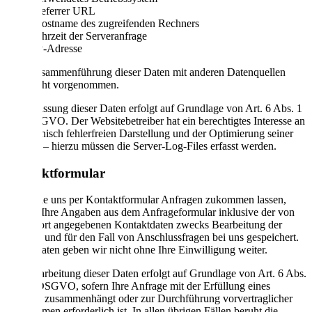
Referrer URL
Hostname des zugreifenden Rechners
Uhrzeit der Serveranfrage
IP-Adresse
Eine Zusammenführung dieser Daten mit anderen Datenquellen
wird nicht vorgenommen.
Die Erfassung dieser Daten erfolgt auf Grundlage von Art. 6 Abs. 1
lit. f DSGVO. Der Websitebetreiber hat ein berechtigtes Interesse an
der technisch fehlerfreien Darstellung und der Optimierung seiner
Website – hierzu müssen die Server-Log-Files erfasst werden.
Kontaktformular
Wenn Sie uns per Kontaktformular Anfragen zukommen lassen,
werden Ihre Angaben aus dem Anfrageformular inklusive der von
Ihnen dort angegebenen Kontaktdaten zwecks Bearbeitung der
Anfrage und für den Fall von Anschlussfragen bei uns gespeichert.
Diese Daten geben wir nicht ohne Ihre Einwilligung weiter.
Die Verarbeitung dieser Daten erfolgt auf Grundlage von Art. 6 Abs.
1 lit. b DSGVO, sofern Ihre Anfrage mit der Erfüllung eines
Vertrags zusammenhängt oder zur Durchführung vorvertraglicher
Maßnahmen erforderlich ist. In allen übrigen Fällen beruht die