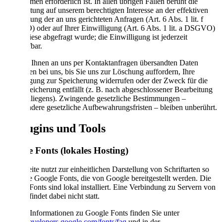
Maßnahmen erforderlich ist. In allen übrigen Fällen beruht die
Verarbeitung auf unserem berechtigten Interesse an der effektiven
Bearbeitung der an uns gerichteten Anfragen (Art. 6 Abs. 1 lit. f
DSGVO) oder auf Ihrer Einwilligung (Art. 6 Abs. 1 lit. a DSGVO)
sofern diese abgefragt wurde; die Einwilligung ist jederzeit
widerrufbar.
Die von Ihnen an uns per Kontaktanfragen übersandten Daten
verbleiben bei uns, bis Sie uns zur Löschung auffordern, Ihre
Einwilligung zur Speicherung widerrufen oder der Zweck für die
Datenspeicherung entfällt (z. B. nach abgeschlossener Bearbeitung
Ihres Anliegens). Zwingende gesetzliche Bestimmungen –
insbesondere gesetzliche Aufbewahrungsfristen – bleiben unberührt.
5. Plugins und Tools
Google Fonts (lokales Hosting)
Diese Seite nutzt zur einheitlichen Darstellung von Schriftarten so
genannte Google Fonts, die von Google bereitgestellt werden. Die
Google Fonts sind lokal installiert. Eine Verbindung zu Servern von
Google findet dabei nicht statt.
Weitere Informationen zu Google Fonts finden Sie unter
https://developers.google.com/fonts/faq
und in der