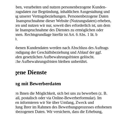
Wir erheben, verarbeiten und nutzen personenbezogene Kunden-
und Vertragsdaten zur Begründung, inhaltlichen Ausgestaltung und
Änderung unserer Vertragsbeziehungen. Personenbezogene Daten
über die Inanspruchnahme dieser Website (Nutzungsdaten) erheben,
verarbeiten und nutzen wir nur, soweit dies erforderlich ist, um dem
Nutzer die Inanspruchnahme des Dienstes zu ermöglichen oder
abzurechnen. Rechtsgrundlage hierfür ist Art. 6 Abs. 1 lit. b
DSGVO.
Die erhobenen Kundendaten werden nach Abschluss des Auftrags
oder Beendigung der Geschäftsbeziehung und Ablauf der ggf.
bestehenden gesetzlichen Aufbewahrungsfristen gelöscht.
Gesetzliche Aufbewahrungsfristen bleiben unberührt.
7. Eigene Dienste
Umgang mit Bewerberdaten
Wir bieten Ihnen die Möglichkeit, sich bei uns zu bewerben (z. B.
per E-Mail, postalisch oder via Online-Bewerberformular). Im
Folgenden informieren wir Sie über Umfang, Zweck und
Verwendung Ihrer im Rahmen des Bewerbungsprozesses erhobenen
personenbezogenen Daten. Wir versichern, dass die Erhebung,