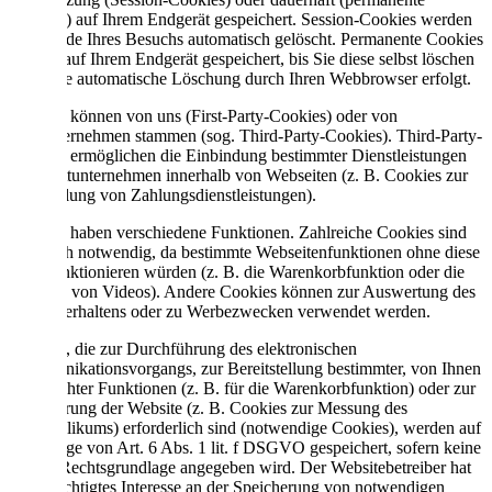
Cookies) auf Ihrem Endgerät gespeichert. Session-Cookies werden
nach Ende Ihres Besuchs automatisch gelöscht. Permanente Cookies
bleiben auf Ihrem Endgerät gespeichert, bis Sie diese selbst löschen
oder eine automatische Löschung durch Ihren Webbrowser erfolgt.
Cookies können von uns (First-Party-Cookies) oder von
Drittunternehmen stammen (sog. Third-Party-Cookies). Third-Party-
Cookies ermöglichen die Einbindung bestimmter Dienstleistungen
von Drittunternehmen innerhalb von Webseiten (z. B. Cookies zur
Abwicklung von Zahlungsdienstleistungen).
Cookies haben verschiedene Funktionen. Zahlreiche Cookies sind
technisch notwendig, da bestimmte Webseitenfunktionen ohne diese
nicht funktionieren würden (z. B. die Warenkorbfunktion oder die
Anzeige von Videos). Andere Cookies können zur Auswertung des
Nutzerverhaltens oder zu Werbezwecken verwendet werden.
Cookies, die zur Durchführung des elektronischen
Kommunikationsvorgangs, zur Bereitstellung bestimmter, von Ihnen
erwünschter Funktionen (z. B. für die Warenkorbfunktion) oder zur
Optimierung der Website (z. B. Cookies zur Messung des
Webpublikums) erforderlich sind (notwendige Cookies), werden auf
Grundlage von Art. 6 Abs. 1 lit. f DSGVO gespeichert, sofern keine
andere Rechtsgrundlage angegeben wird. Der Websitebetreiber hat
ein berechtigtes Interesse an der Speicherung von notwendigen