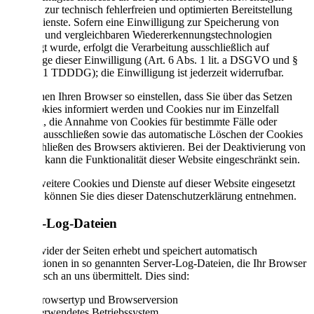
Cookies zur technisch fehlerfreien und optimierten Bereitstellung
seiner Dienste. Sofern eine Einwilligung zur Speicherung von
Cookies und vergleichbaren Wiedererkennungstechnologien
abgefragt wurde, erfolgt die Verarbeitung ausschließlich auf
Grundlage dieser Einwilligung (Art. 6 Abs. 1 lit. a DSGVO und §
25 Abs. 1 TDDDG); die Einwilligung ist jederzeit widerrufbar.
Sie können Ihren Browser so einstellen, dass Sie über das Setzen
von Cookies informiert werden und Cookies nur im Einzelfall
erlauben, die Annahme von Cookies für bestimmte Fälle oder
generell ausschließen sowie das automatische Löschen der Cookies
beim Schließen des Browsers aktivieren. Bei der Deaktivierung von
Cookies kann die Funktionalität dieser Website eingeschränkt sein.
Sofern weitere Cookies und Dienste auf dieser Website eingesetzt
werden, können Sie dies dieser Datenschutzerklärung entnehmen.
Server-Log-Dateien
Der Provider der Seiten erhebt und speichert automatisch
Informationen in so genannten Server-Log-Dateien, die Ihr Browser
automatisch an uns übermittelt. Dies sind:
Browsertyp und Browserversion
verwendetes Betriebssystem