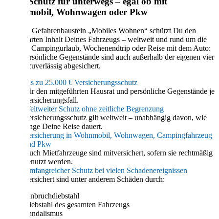
Mehr Schutz für unterwegs – egal ob mit
Wohnmobil, Wohnwagen oder Pkw
Mit dem Gefahrenbaustein „Mobiles Wohnen“ schützt Du den
mitgeführten Inhalt Deines Fahrzeugs – weltweit und rund um die
Uhr. Ob Campingurlaub, Wochenendtrip oder Reise mit dem Auto:
Viele persönliche Gegenstände sind auch außerhalb der eigenen vier
Wände zuverlässig abgesichert.
Bis zu 25.000 € Versicherungsschutz
Für den mitgeführten Hausrat und persönliche Gegenstände je
Versicherungsfall.
Weltweiter Schutz ohne zeitliche Begrenzung
Versicherungsschutz gilt weltweit – unabhängig davon, wie
lange Deine Reise dauert.
Versicherung in Wohnmobil, Wohnwagen, Campingfahrzeug
und Pkw
Auch Mietfahrzeuge sind mitversichert, sofern sie rechtmäßig
genutzt werden.
Umfangreicher Schutz bei vielen Schadenereignissen
Versichert sind unter anderem Schäden durch:
Einbruchdiebstahl
Diebstahl des gesamten Fahrzeugs
Vandalismus