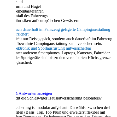
Brand
Sturm und Hagel
Elementargefahren
Unfall des Fahrzeugs
Fährrisiken auf europäischen Gewässern
Auch dauerhaft im Fahrzeug gelagerte Campingausstattung
versichert
Nicht nur Reisegepäck, sondern auch dauerhaft im Fahrzeug
aufbewahrte Campingausstattung kann versichert sein.
Elektronik und Sportausrüstung mitversicherbar
Unter anderem Smartphones, Laptops, Kameras, Fahrräder
oder Sportgeräte sind bis zu den vereinbarten Höchstgrenzen
abgesichert.
FAQ
Fragen & Antworten anzeigen
Was macht die Schleswiger Hausratversicherung besonders?
Die Versicherung ist modular aufgebaut. Du wählst zwischen drei
Grundtarifen (Basis, Top, Top Plus) und erweiterst flexibel mit
zusätzlichen Bausteinen. So bekommst Du genau den Schutz, den