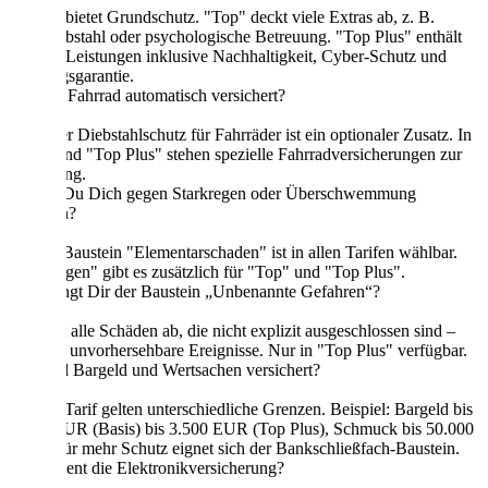
"Basis" bietet Grundschutz. "Top" deckt viele Extras ab, z. B.
Trickdiebstahl oder psychologische Betreuung. "Top Plus" enthält
fast alle Leistungen inklusive Nachhaltigkeit, Cyber-Schutz und
Leistungsgarantie.
Ist Dein Fahrrad automatisch versichert?
Nein, der Diebstahlschutz für Fahrräder ist ein optionaler Zusatz. In
"Top" und "Top Plus" stehen spezielle Fahrradversicherungen zur
Verfügung.
Kannst Du Dich gegen Starkregen oder Überschwemmung
schützen?
Ja. Der Baustein "Elementarschaden" ist in allen Tarifen wählbar.
"Starkregen" gibt es zusätzlich für "Top" und "Top Plus".
Was bringt Dir der Baustein „Unbenannte Gefahren“?
Er deckt alle Schäden ab, die nicht explizit ausgeschlossen sind –
ideal für unvorhersehbare Ereignisse. Nur in "Top Plus" verfügbar.
Wie sind Bargeld und Wertsachen versichert?
Je nach Tarif gelten unterschiedliche Grenzen. Beispiel: Bargeld bis
1.000 EUR (Basis) bis 3.500 EUR (Top Plus), Schmuck bis 50.000
EUR. Für mehr Schutz eignet sich der Bankschließfach-Baustein.
Wozu dient die Elektronikversicherung?