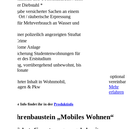
Einfacher Diebstahl *
Herausgabe versicherter Sachen an einem
anderen Ort / räuberische Erpressung
Kosten für Mehrverbrauch an Wasser und
Gas
Opfer einer polizeilich angezeigten Straftat
Cyber Crime
Smart Home Anlage
Mitversicherung Studentenwohnungen für
die Dauer des Erststudium
Wohnung, vorrübergehend unbewohnt, bis
zu 12 Monate
optional
Mitgeführter Inhalt in Wohnmobil,
vereinbar
Wohnwagen & Pkw
Mehr
erfahren
Komplette Info findet ihr in der
Produktinfo
Gefahrenbaustein „Mobiles Wohnen“