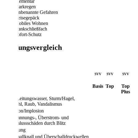
Elementar
Starkregen
Unbenannte Gefahren
Reisegepäck
Mobiles Wohnen
Bankschließfach
Sofort-Schutz
Leistungsvergleich
SVV
SVV
SVV
Basis
Top
Top
Plus
Feuer, Leitungswasser, Sturm/Hagel,
Diebstahl, Raub, Vandalismus
Explosion/Implosion
Überspannungs-, Überstrom- und
Kurzschlussschäden durch Blitz
Verpuffung
Überschallknall und Überschalldruckwellen