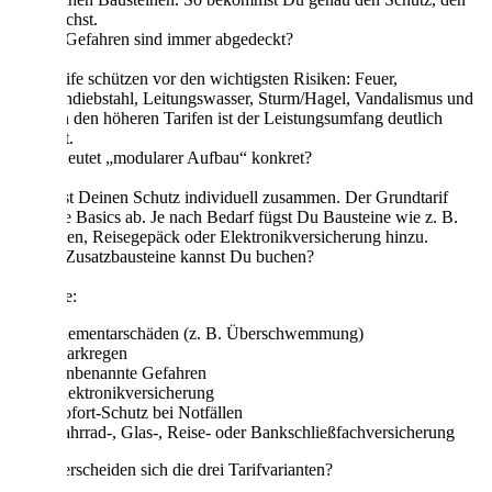
Du brauchst.
Welche Gefahren sind immer abgedeckt?
Alle Tarife schützen vor den wichtigsten Risiken: Feuer,
Einbruchdiebstahl, Leitungswasser, Sturm/Hagel, Vandalismus und
Raub. In den höheren Tarifen ist der Leistungsumfang deutlich
erweitert.
Was bedeutet „modularer Aufbau“ konkret?
Du stellst Deinen Schutz individuell zusammen. Der Grundtarif
deckt die Basics ab. Je nach Bedarf fügst Du Bausteine wie z. B.
Starkregen, Reisegepäck oder Elektronikversicherung hinzu.
Welche Zusatzbausteine kannst Du buchen?
Beispiele:
Elementarschäden (z. B. Überschwemmung)
Starkregen
Unbenannte Gefahren
Elektronikversicherung
Sofort-Schutz bei Notfällen
Fahrrad-, Glas-, Reise- oder Bankschließfachversicherung
Wie unterscheiden sich die drei Tarifvarianten?