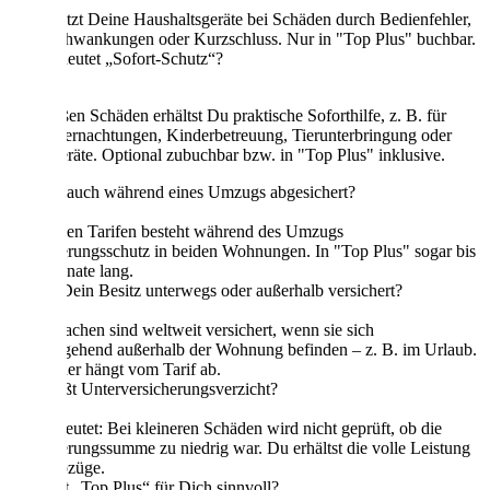
Sie schützt Deine Haushaltsgeräte bei Schäden durch Bedienfehler,
Stromschwankungen oder Kurzschluss. Nur in "Top Plus" buchbar.
Was bedeutet „Sofort-Schutz“?
Bei großen Schäden erhältst Du praktische Soforthilfe, z. B. für
Hotelübernachtungen, Kinderbetreuung, Tierunterbringung oder
Ersatzgeräte. Optional zubuchbar bzw. in "Top Plus" inklusive.
Bist Du auch während eines Umzugs abgesichert?
Ja. In allen Tarifen besteht während des Umzugs
Versicherungsschutz in beiden Wohnungen. In "Top Plus" sogar bis
zu 4 Monate lang.
Wie ist Dein Besitz unterwegs oder außerhalb versichert?
Deine Sachen sind weltweit versichert, wenn sie sich
vorübergehend außerhalb der Wohnung befinden – z. B. im Urlaub.
Die Dauer hängt vom Tarif ab.
Was heißt Unterversicherungsverzicht?
Das bedeutet: Bei kleineren Schäden wird nicht geprüft, ob die
Versicherungssumme zu niedrig war. Du erhältst die volle Leistung
ohne Abzüge.
Wann ist „Top Plus“ für Dich sinnvoll?