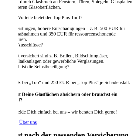
Schäden durch Glasbruch an Fenstern, Türen, Spiegeln, Glasplatten
und weiteren Glasoberflächen.
Welche Vorteile bietet der Top Plus Tarif?
Mehr Leistungen, höhere Entschädigungen – z. B. 500 EUR für
Schutzmaßnahmen und 350 EUR für ressourcenschonende
Reparaturen.
Gibt es Ausschlüsse?
Ja. Nicht versichert sind z. B. Brillen, Bildschirmgläser,
Photovoltaikanlagen oder gewerbliche Verglasungen.
Wie hoch ist die Selbstbeteiligung?
150 EUR bei „Top“ und 250 EUR bei „Top Plus“ je Schadensfall.
Du willst Deine Glasflächen absichern oder brauchst ein
Angebot?
Dann melde Dich einfach bei uns – wir beraten Dich gerne!
Kontakt
Über uns
Klingt nach der passenden Versicherung