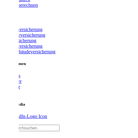
Beitrag berechnen
Produkte
Fahrradversicherung
Gewerbeversicherung
Glasversicherung
Hausratversicherung
Wohngebäudeversicherung
Unternehmen
Über uns
Vermittler
Ratgeber
Karriere
Social Media