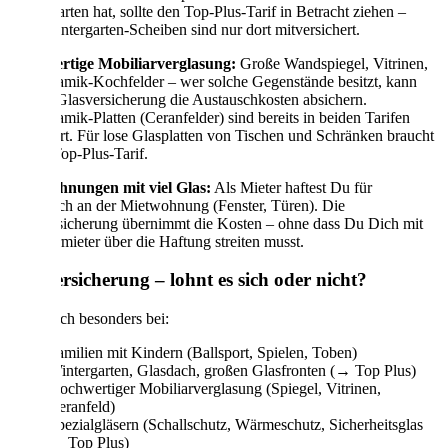
Wintergarten hat, sollte den Top-Plus-Tarif in Betracht ziehen –
denn Wintergarten-Scheiben sind nur dort mitversichert.
Hochwertige Mobiliarverglasung:
Große Wandspiegel, Vitrinen,
Glaskeramik-Kochfelder – wer solche Gegenstände besitzt, kann
mit der Glasversicherung die Austauschkosten absichern.
Glaskeramik-Platten (Ceranfelder) sind bereits in beiden Tarifen
versichert. Für lose Glasplatten von Tischen und Schränken braucht
es den Top-Plus-Tarif.
Mietwohnungen mit viel Glas:
Als Mieter haftest Du für
Glasbruch an der Mietwohnung (Fenster, Türen). Die
Glasversicherung übernimmt die Kosten – ohne dass Du Dich mit
dem Vermieter über die Haftung streiten musst.
Glasversicherung – lohnt es sich oder nicht?
Lohnt sich besonders bei:
Familien mit Kindern (Ballsport, Spielen, Toben)
Wintergarten, Glasdach, großen Glasfronten (→ Top Plus)
Hochwertiger Mobiliarverglasung (Spiegel, Vitrinen,
Ceranfeld)
Spezialgläsern (Schallschutz, Wärmeschutz, Sicherheitsglas
→ Top Plus)