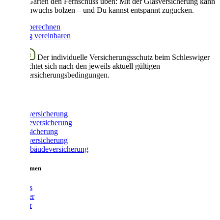
und im Garten den Fernschuss üben: Mit der Glasversicherung kann
der Nachwuchs bolzen – und Du kannst entspannt zugucken.
Beitrag berechnen
Beratung vereinbaren
Der individuelle Versicherungsschutz beim Schleswiger
richtet sich nach den jeweils aktuell gültigen
Versicherungsbedingungen.
Produkte
Fahrradversicherung
Gewerbeversicherung
Glasversicherung
Hausratversicherung
Wohngebäudeversicherung
Unternehmen
Über uns
Vermittler
Ratgeber
Karriere