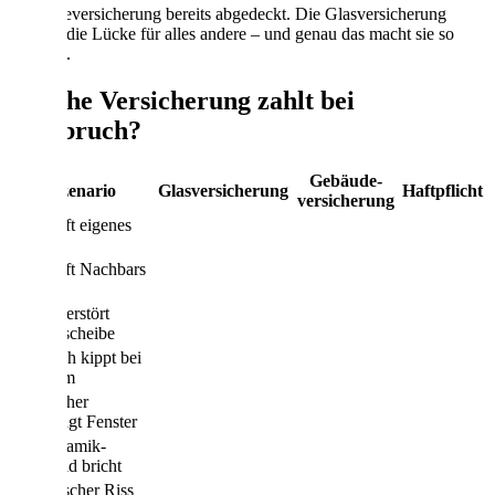
Gebäudeversicherung bereits abgedeckt. Die Glasversicherung
schließt die Lücke für alles andere – und genau das macht sie so
wertvoll.
Welche Versicherung zahlt bei
Glasbruch?
Gebäude­
Szenario
Glasversicherung
Haftpflicht
versicherung
Ball trifft eigenes
Fenster
Ball trifft Nachbars
Fenster
Sturm zerstört
Fensterscheibe
Glastisch kippt bei
Party um
Einbrecher
zerschlägt Fenster
Glaskeramik-
Kochfeld bricht
Thermischer Riss