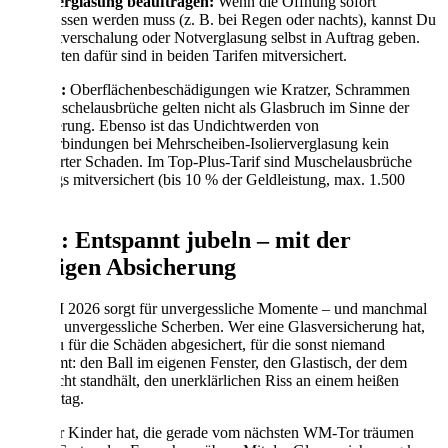
4. Notverglasung beauftragen:
Wenn die Öffnung sofort
verschlossen werden muss (z. B. bei Regen oder nachts), kannst Du
eine Notverschalung oder Notverglasung selbst in Auftrag geben.
Die Kosten dafür sind in beiden Tarifen mitversichert.
Wichtig:
Oberflächenbeschädigungen wie Kratzer, Schrammen
oder Muschelausbrüche gelten nicht als Glasbruch im Sinne der
Versicherung. Ebenso ist das Undichtwerden von
Randverbindungen bei Mehrscheiben-Isolierverglasung kein
versicherter Schaden. Im Top-Plus-Tarif sind Muschelausbrüche
allerdings mitversichert (bis 10 % der Geldleistung, max. 1.500
Euro).
Fazit: Entspannt jubeln – mit der
richtigen Absicherung
Die WM 2026 sorgt für unvergessliche Momente – und manchmal
auch für unvergessliche Scherben. Wer eine Glasversicherung hat,
ist genau für die Schäden abgesichert, für die sonst niemand
aufkommt: den Ball im eigenen Fenster, den Glastisch, der dem
Jubel nicht standhält, den unerklärlichen Riss an einem heißen
Sommertag.
Und wer Kinder hat, die gerade vom nächsten WM-Tor träumen