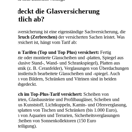
Was deckt die Glasversicherung
eigentlich ab?
Die Glasversicherung ist eine eigenständige Sachversicherung, die
für den
Bruch (Zerbrechen)
der versicherten Sachen leistet. Was
genau versichert ist, hängt vom Tarif ab:
In
beiden Tarifen (Top und Top Plus)
versichert:
Fertig
eingesetzte oder montierte Glasscheiben und -platten, Spiegel aus
Glas (inklusive Stand-, Wand- und Schrankspiegel), Platten aus
Glaskeramik (z. B. Ceranfelder), Verglasungen von Überdachungen
sowie künstlerisch bearbeitete Glasscheiben und -spiegel. Auch
Scheiben von Bildern, Schränken und Vitrinen sind in beiden
Tarifen abgedeckt.
Zusätzlich im Top-Plus-Tarif versichert:
Scheiben von
Wintergärten, Glasbausteine und Profilbaugläser, Scheiben und
Platten aus Kunststoff, Lichtkuppeln, Kamin- und Ofenverglasung,
lose Glasplatten von Tischen und Schränken (bis 1.000 Euro),
Scheiben von Aquarien und Terrarien, Sicherheitsverglasungen
sowie Scheiben von Sonnenkollektoren (150 Euro
Selbstbeteiligung).