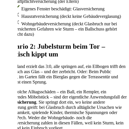
Haftpflichtversicherung (der Eltern)
Eigenes Fenster beschädigt: Glasversicherung
Hausratversicherung (deckt keine Gebäudeverglasung)
Wohngebäudeversicherung (deckt Glasbruch nur bei
versicherten Gefahren wie Sturm – ein Ballschuss gehört
nicht dazu)
Szenario 2: Jubelsturm beim Tor –
Glastisch kippt um
Deutschland erzielt das 3:0, alle springen auf, ein Ellbogen trifft den
Couchtisch aus Glas – und der zerbricht. Oder: Beim Public
Viewing im Garten fällt ein Bierglas gegen die Terrassentür und
hinterlässt einen Sprung.
Genau solche Alltagsschäden – ein Ball, ein Rempler, ein
umkippendes Möbelstück – sind der eigentliche Anwendungsfall der
Glasversicherung
. Sie springt dort ein, wo keine andere
Versicherung greift: bei Glasbruch durch alltägliche Ursachen wie
Unachtsamkeit, spielende Kinder, thermische Spannungen oder
einfach Pech. Weder die Wohngebäude- noch die
Hausratversicherung zahlen in diesen Fällen, weil kein Sturm, kein
Feuer und kein Einbruch vorliegt.