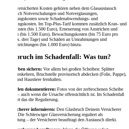
Zu den versicherten Kosten gehören neben dem Glasaustausch
selbst auch Notverschalungen und Notverglasungen,
Entsorgungskosten sowie Schadenabwendungs- und
Minderungskosten. Im Top-Plus-Tarif kommen zusätzlich Kran- und
Gerüstkosten (bis 1.500 Euro), Erneuerung von Anstrichen und
Schriften (bis 1.500 Euro), Bewachungskosten (bis 75 Euro pro
Tag, max. drei Tage) und Schäden an Umrahmungen und
Alarmeinrichtungen (bis 1.000 Euro) hinzu.
Glasbruch im Schadenfall: Was tun?
1. Scherben sichern:
Vor allem bei großen Scheiben: Splitter
zusammenkehren, Bruchstelle provisorisch abdecken (Folie, Pappe),
Kinder und Haustiere fernhalten.
2. Schaden dokumentieren:
Fotos von der zerbrochenen Scheibe
machen – auch wenn die Ursache offensichtlich ist. Im Schadenfall
erleichtert das die Regulierung.
3. Versicherer informieren:
Den Glasbruch Deinem Versicherer
melden. Die Schleswiger Glasversicherung reguliert als
Sachleistung – der Versicherer beauftragt den Austausch direkt.