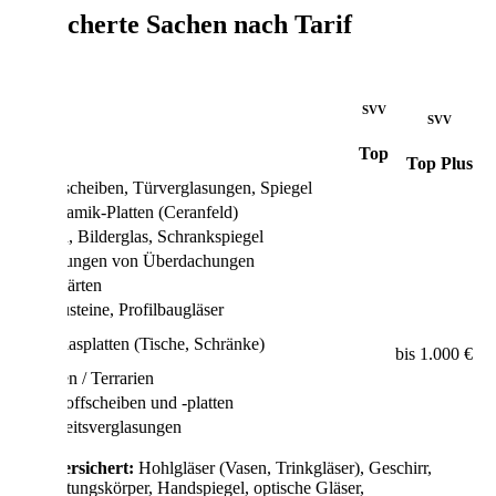
Versicherte Sachen nach Tarif
SVV
SVV
Top
Top Plus
Fensterscheiben, Türverglasungen, Spiegel
Glaskeramik-Platten (Ceranfeld)
Vitrinen, Bilderglas, Schrankspiegel
Verglasungen von Überdachungen
Wintergärten
Glasbausteine, Profilbaugläser
Lose Glasplatten (Tische, Schränke)
bis 1.000 €
Aquarien / Terrarien
Kunststoffscheiben und -platten
Sicherheitsverglasungen
Nicht versichert:
Hohlgläser (Vasen, Trinkgläser), Geschirr,
Beleuchtungskörper, Handspiegel, optische Gläser,