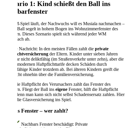
Szenario 1: Kind schießt den Ball ins
Nachbarfenster
Das WM-Spiel läuft, der Nachwuchs will es Musiala nachmachen –
und der Ball segelt in hohem Bogen ins Wohnzimmerfenster des
Nachbarn. Dieses Szenario spielt sich während jeder WM
tausendfach ab.
Die gute Nachricht: In den meisten Fällen zahlt die
private
Haftpflichtversicherung
der Eltern. Kinder unter sieben Jahren
sind zwar nicht deliktfähig (im Straßenverkehr unter zehn), aber die
meisten modernen Haftpflichttarife decken Schäden durch
deliktunfähige Kinder trotzdem ab. Bei älteren Kindern greift die
Haftpflicht ohnehin über die Familienversicherung.
Aber: Die Haftpflicht des Verursachers zahlt das Fenster des
Nachbarn. Fliegt der Ball ins
eigene
Fenster, hilft die Haftpflicht
nicht – denn man kann sich nicht selbst Schadensersatz zahlen. Hier
kommt die Glasversicherung ins Spiel.
Ball ins Fenster – wer zahlt?
Nachbars Fenster beschädigt: Private