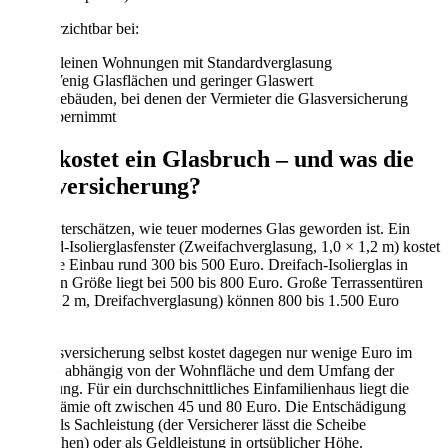
Eher verzichtbar bei:
Kleinen Wohnungen mit Standardverglasung
Wenig Glasflächen und geringer Glaswert
Gebäuden, bei denen der Vermieter die Glasversicherung
übernimmt
Was kostet ein Glasbruch – und was die
Glasversicherung?
Viele unterschätzen, wie teuer modernes Glas geworden ist. Ein
Standard-Isolierglasfenster (Zweifachverglasung, 1,0 × 1,2 m) kostet
inklusive Einbau rund 300 bis 500 Euro. Dreifach-Isolierglas in
derselben Größe liegt bei 500 bis 800 Euro. Große Terrassentüren
(2,0 × 2,2 m, Dreifachverglasung) können 800 bis 1.500 Euro
kosten.
Die Glasversicherung selbst kostet dagegen nur wenige Euro im
Monat – abhängig von der Wohnfläche und dem Umfang der
Verglasung. Für ein durchschnittliches Einfamilienhaus liegt die
Jahresprämie oft zwischen 45 und 80 Euro. Die Entschädigung
erfolgt als Sachleistung (der Versicherer lässt die Scheibe
austauschen) oder als Geldleistung in ortsüblicher Höhe.