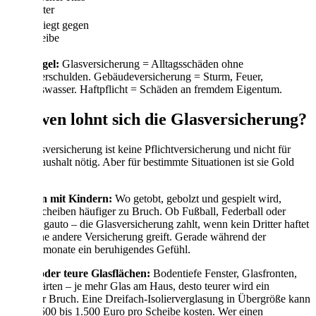
im Fenster
Vogel fliegt gegen
die Scheibe
Faustregel:
Glasversicherung = Alltagsschäden ohne
Fremdverschulden. Gebäudeversicherung = Sturm, Feuer,
Leitungswasser. Haftpflicht = Schäden an fremdem Eigentum.
Für wen lohnt sich die Glasversicherung?
Die Glasversicherung ist keine Pflichtversicherung und nicht für
jeden Haushalt nötig. Aber für bestimmte Situationen ist sie Gold
wert:
Familien mit Kindern:
Wo getobt, gebolzt und gespielt wird,
gehen Scheiben häufiger zu Bruch. Ob Fußball, Federball oder
Spielzeugauto – die Glasversicherung zahlt, wenn kein Dritter haftet
und keine andere Versicherung greift. Gerade während der
Sommermonate ein beruhigendes Gefühl.
Große oder teure Glasflächen:
Bodentiefe Fenster, Glasfronten,
Wintergärten – je mehr Glas am Haus, desto teurer wird ein
einzelner Bruch. Eine Dreifach-Isolierverglasung in Übergröße kann
schnell 500 bis 1.500 Euro pro Scheibe kosten. Wer einen