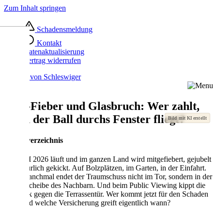
Zum Inhalt springen
Schadensmeldung
Kontakt
Datenaktualisierung
Vertrag widerrufen
WM-Fieber und Glasbruch: Wer zahlt,
wenn der Ball durchs Fenster fliegt?
Inhaltsverzeichnis
Die WM 2026 läuft und im ganzen Land wird mitgefiebert, gejubelt
und natürlich gekickt. Auf Bolzplätzen, im Garten, in der Einfahrt.
Doch manchmal endet der Traumschuss nicht im Tor, sondern in der
Fensterscheibe des Nachbarn. Und beim Public Viewing kippt die
Bierbank gegen die Terrassentür. Wer kommt jetzt für den Schaden
auf – und welche Versicherung greift eigentlich wann?