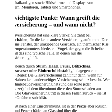
Photovoltaikanlagen sowie Bildschirme und Displays von
Fernsehern, Monitoren, Tablets und Smartphones.
Der wichtigste Punkt: Wann greift die
Glasversicherung – und wann nicht?
Die Glasversicherung hat eine klare Stärke: Sie zahlt bei
Alltagsschäden
, für die keine andere Versicherung aufkommt. Der
Fußball ins Fenster, der umkippende Glastisch, ein thermischer Riss
durch Temperaturunterschiede, ein Vogel, der gegen die Scheibe
fliegt – all das sind typische Fälle, in denen nur die
Glasversicherung hilft.
Für Glasbruch durch
Sturm, Hagel, Feuer, Blitzschlag,
Leitungswasser oder Einbruchdiebstahl
gilt dagegen eine
wichtige Regel: Die Glasversicherung zahlt nur dann, wenn für
diese Gefahren kein anderweitiger Versicherungsschutz besteht. Wer
eine Wohngebäudeversicherung hat (und das sollte jeder
Hausbesitzer), bei dem übernimmt diese den Sturmschaden am
Fenster. Die Glasversicherung tritt in diesen Fällen zurück – sie ist
für diese Gefahren subsidiär.
Das klingt nach einer Einschränkung, ist in der Praxis aber logisch:
Sturm- und Feuerschäden an Glas sind über die