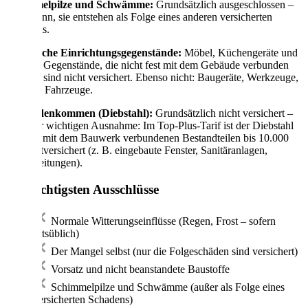
Schimmelpilze und Schwämme:
Grundsätzlich ausgeschlossen –
es sei denn, sie entstehen als Folge eines anderen versicherten
Schadens.
Bewegliche Einrichtungsgegenstände:
Möbel, Küchengeräte und
sonstige Gegenstände, die nicht fest mit dem Gebäude verbunden
werden, sind nicht versichert. Ebenso nicht: Baugeräte, Werkzeuge,
Gerüste, Fahrzeuge.
Abhandenkommen (Diebstahl):
Grundsätzlich nicht versichert –
mit einer wichtigen Ausnahme: Im Top-Plus-Tarif ist der Diebstahl
von fest mit dem Bauwerk verbundenen Bestandteilen bis 10.000
Euro mitversichert (z. B. eingebaute Fenster, Sanitäranlagen,
Kupferleitungen).
Die wichtigsten Ausschlüsse
Normale Witterungseinflüsse (Regen, Frost – sofern
ortsüblich)
Der Mangel selbst (nur die Folgeschäden sind versichert)
Vorsatz und nicht beanstandete Baustoffe
Schimmelpilze und Schwämme (außer als Folge eines
versicherten Schadens)