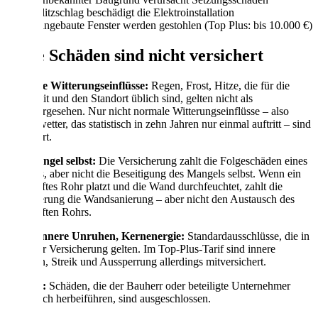
Blitzschlag beschädigt die Elektroinstallation
Eingebaute Fenster werden gestohlen (Top Plus: bis 10.000 €)
Diese Schäden sind nicht versichert
Normale Witterungseinflüsse:
Regen, Frost, Hitze, die für die
Jahreszeit und den Standort üblich sind, gelten nicht als
unvorhergesehen. Nur nicht normale Witterungseinflüsse – also
Extremwetter, das statistisch in zehn Jahren nur einmal auftritt – sind
versichert.
Der Mangel selbst:
Die Versicherung zahlt die Folgeschäden eines
Mangels, aber nicht die Beseitigung des Mangels selbst. Wenn ein
fehlerhaftes Rohr platzt und die Wand durchfeuchtet, zahlt die
Versicherung die Wandsanierung – aber nicht den Austausch des
fehlerhaften Rohrs.
Krieg, innere Unruhen, Kernenergie:
Standardausschlüsse, die in
fast jeder Versicherung gelten. Im Top-Plus-Tarif sind innere
Unruhen, Streik und Aussperrung allerdings mitversichert.
Vorsatz:
Schäden, die der Bauherr oder beteiligte Unternehmer
absichtlich herbeiführen, sind ausgeschlossen.