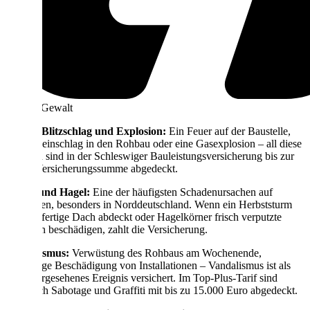
Höhere Gewalt
Brand, Blitzschlag und Explosion:
Ein Feuer auf der Baustelle,
ein Blitzeinschlag in den Rohbau oder eine Gasexplosion – all diese
Schäden sind in der Schleswiger Bauleistungsversicherung bis zur
vollen Versicherungssumme abgedeckt.
Sturm und Hagel:
Eine der häufigsten Schadenursachen auf
Baustellen, besonders in Norddeutschland. Wenn ein Herbststurm
das halbfertige Dach abdeckt oder Hagelkörner frisch verputzte
Fassaden beschädigen, zahlt die Versicherung.
Vandalismus:
Verwüstung des Rohbaus am Wochenende,
mutwillige Beschädigung von Installationen – Vandalismus ist als
unvorhergesehenes Ereignis versichert. Im Top-Plus-Tarif sind
zusätzlich Sabotage und Graffiti mit bis zu 15.000 Euro abgedeckt.