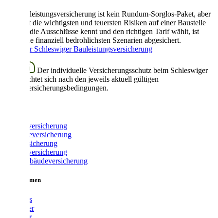
Die Bauleistungsversicherung ist kein Rundum-Sorglos-Paket, aber
sie deckt die wichtigsten und teuersten Risiken auf einer Baustelle
ab. Wer die Ausschlüsse kennt und den richtigen Tarif wählt, ist
gegen die finanziell bedrohlichsten Szenarien abgesichert.
Mehr zur Schleswiger Bauleistungsversicherung
Der individuelle Versicherungsschutz beim Schleswiger
richtet sich nach den jeweils aktuell gültigen
Versicherungsbedingungen.
Produkte
Fahrradversicherung
Gewerbeversicherung
Glasversicherung
Hausratversicherung
Wohngebäudeversicherung
Unternehmen
Über uns
Vermittler
Ratgeber