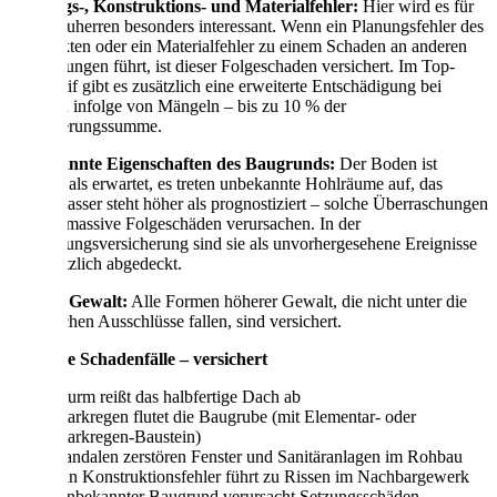
Planungs-, Konstruktions- und Materialfehler:
Hier wird es für
viele Bauherren besonders interessant. Wenn ein Planungsfehler des
Architekten oder ein Materialfehler zu einem Schaden an anderen
Bauleistungen führt, ist dieser Folgeschaden versichert. Im Top-
Plus-Tarif gibt es zusätzlich eine erweiterte Entschädigung bei
Schäden infolge von Mängeln – bis zu 10 % der
Versicherungssumme.
Unbekannte Eigenschaften des Baugrunds:
Der Boden ist
weicher als erwartet, es treten unbekannte Hohlräume auf, das
Grundwasser steht höher als prognostiziert – solche Überraschungen
können massive Folgeschäden verursachen. In der
Bauleistungsversicherung sind sie als unvorhergesehene Ereignisse
grundsätzlich abgedeckt.
Höhere Gewalt:
Alle Formen höherer Gewalt, die nicht unter die
spezifischen Ausschlüsse fallen, sind versichert.
Typische Schadenfälle – versichert
Sturm reißt das halbfertige Dach ab
Starkregen flutet die Baugrube (mit Elementar- oder
Starkregen-Baustein)
Vandalen zerstören Fenster und Sanitäranlagen im Rohbau
Ein Konstruktionsfehler führt zu Rissen im Nachbargewerk
Unbekannter Baugrund verursacht Setzungsschäden