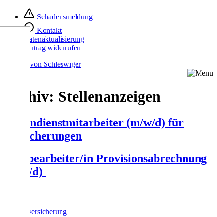
Zum
Schadensmeldung
Inhalt
springen
Kontakt
Datenaktualisierung
Vertrag widerrufen
Archiv:
Stellenanzeigen
Außendienstmitarbeiter (m/w/d) für
Versicherungen
Sachbearbeiter/in Provisionsabrechnung
(m/w/d)
Produkte
Fahrradversicherung