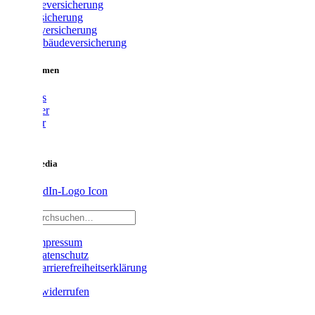
Gewerbeversicherung
Glasversicherung
Hausratversicherung
Wohngebäudeversicherung
Unternehmen
Über uns
Vermittler
Ratgeber
Karriere
Social Media
Impressum
Datenschutz
Barrierefreiheitserklärung
Vertrag widerrufen